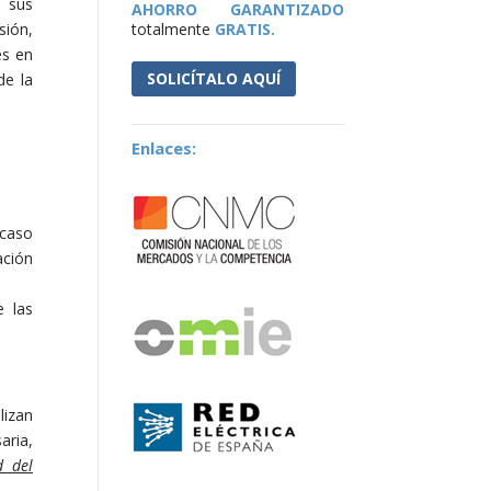
 sus
AHORRO GARANTIZADO
sión,
totalmente
GRATIS.
es en
de la
SOLICÍTALO AQUÍ
Enlaces:
 caso
ación
e las
lizan
aria,
d del