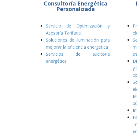
Consultoría Energética
Personalizada
Servicio de Optimización y
P
Asesoría Tarifaria
el
Soluciones de iluminación para
S
mejorar la eficiencia energética
m
Servicios de auditoría
t
energética
D
y 
c
S
el
M
pú
I
E
i
en