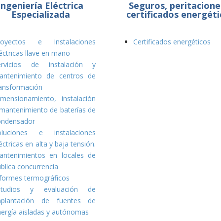
Ingeniería Eléctrica
Seguros, peritacione
Especializada
certificados energéti
royectos e Instalaciones
Certificados energéticos
éctricas llave en mano
ervicios de instalación y
antenimiento de centros de
ransformación
imensionamiento, instalación
mantenimiento de baterías de
ondensador
oluciones e instalaciones
éctricas en alta y baja tensión.
antenimientos en locales de
blica concurrencia
nformes termográficos
studios y evaluación de
mplantación de fuentes de
ergía aisladas y autónomas