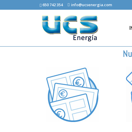
650 742 354
info@ucsenergia.com
I
Nu